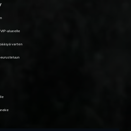
y
an
e VIP-alueelle
pääsyä varten
seurusteluun
lle
anneke