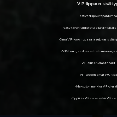
VIP-lippuun sisälty
-Festivaalilippu tapahtuma
-Pääsy täysin uudistetulle ja viihtyisäll
-Oma VIP-jono nopeaa ja sujuvaa sisään
-VIP-Lounge -alue rentoutumiseen ja 
-VIP-alueen omat baarit
-VIP-alueen omat WC-tilat
-Maksuton narikka VIP-vierai
-Tyylikäs VIP-passi sekä VIP-r