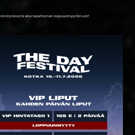
äynnistymisestä aina tapahtuman loppuunmyyntiin asti!