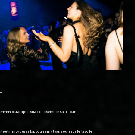
a!
mmin ostat liput, sitä edullisemmin saat liput!
siteetin myydessä loppuun siirrytään seuraavalle tasolle.