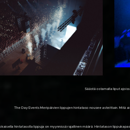
Säästä ostamalla liput ajoiss
The Day Events Meripäivien lippujen hintataso nousee asteittain. Mitä aie
okaisella hintatasolla lippuja on myynnissä rajallinen määrä. Hintatason lippukapa