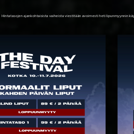
Hintatasojen ajankohtaisista vaiheista viestitään avoimesti heti lipunmyynnin k