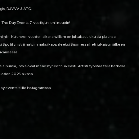
gis, DJVVV & ATG.
ä The Day Events 7-vuotisjuhlien lineupin!
imiin. Kuluneen vuoden aikana william on julkaissut lukuisia platinaa
ousi Spotifyn striimatuimmaksi kappaleeksi Suomessa heti julkaisun jälkeen
uukaudessa.
 albumia, jotka ovat menestyneet huikeasti. Artisti työstää tällä hetkellä
 vuoden 2025 aikana.
ay.events tilille Instagramissa.