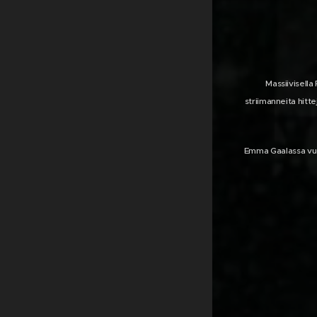
Massiivisella
striimanneita hitt
Emma Gaalassa vuon