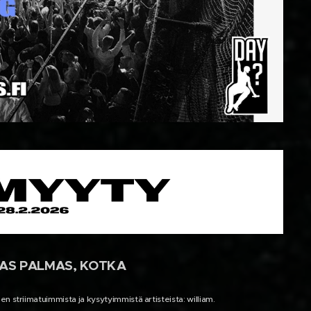
 LAS PALMAS, KOTKA
striimatuimmista ja kysytyimmistä artisteista: william.