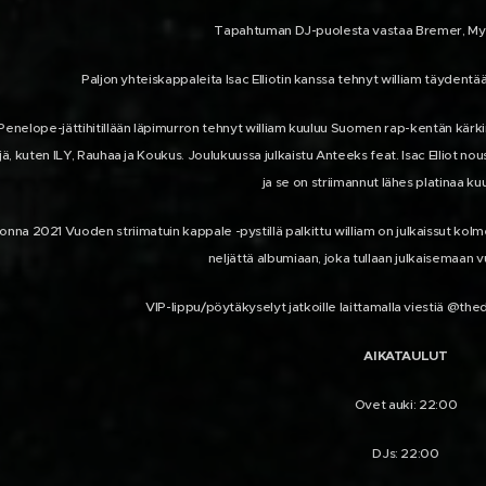
Tapahtuman DJ-puolesta vastaa Bremer, My
Paljon yhteiskappaleita Isac Elliotin kanssa tehnyt william täydentä
 Penelope-jättihitillään läpimurron tehnyt william kuuluu Suomen rap-kentän kärkin
ejä, kuten ILY, Rauhaa ja Koukus. Joulukuussa julkaistu Anteeks feat. Isac Elliot n
ja se on striimannut lähes platinaa k
na 2021 Vuoden striimatuin kappale -pystillä palkittu william on julkaissut kolme
neljättä albumiaan, joka tullaan julkaisemaan
VIP-lippu/pöytäkyselyt jatkoille laittamalla viestiä @thed
AIKATAULUT
Ovet auki: 22:00
DJs: 22:00